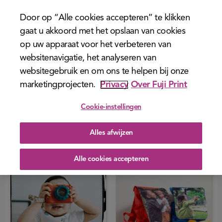
Kies je categorie
menu
Door op “Alle cookies accepteren” te klikken
gaat u akkoord met het opslaan van cookies
Alles
Mokken
Textiel
Fotopuzzel
op uw apparaat voor het verbeteren van
Tassen
Kantoor
Keuken
Kind
websitenavigatie, het analyseren van
websitegebruik en om ons te helpen bij onze
marketingprojecten.
Privacy
Over Fuji Print
Cookie-instellingen
Schoudertas small staand
Alles afwijzen
Fotorugzak
v.a. 21,95
v.a. 18,95
Alle cookies accepteren