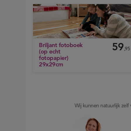
Briljant fotoboek
59
,95
(op echt
fotopapier)
29x29cm
Wij kunnen natuurlijk zel