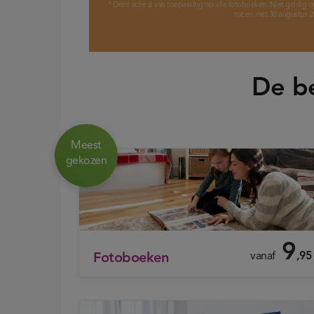
* Deze actie is van toepassing op alle fotoboeken. Niet geldig 
tot en met 30 augustus 2
De be
Meest
gekozen
9
vanaf
,95
Fotoboeken