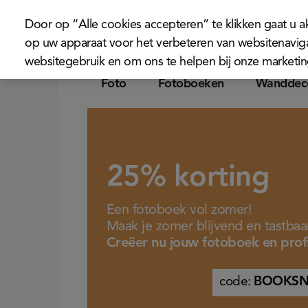
Door op “Alle cookies accepteren” te klikken gaat u 
op uw apparaat voor het verbeteren van websitenaviga
websitegebruik en om ons te helpen bij onze marketi
Foto
Fotoboeken
Wanddeco
25% korting
Een fotoboek vol zomer!
Maak je zomer blijvend en tastbaar
Creëer nu jouw fotoboek en prof
code:
BOOKSN