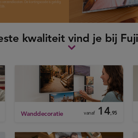
op verzendkosten. De kortingscode is geldig
026.
ste kwaliteit vind je bij Fuji
14
vanaf
,95
Wanddecoratie