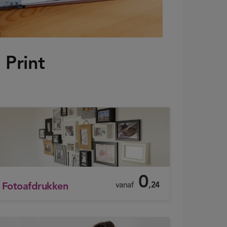
 Print
0
vanaf
,24
Fotoafdrukken