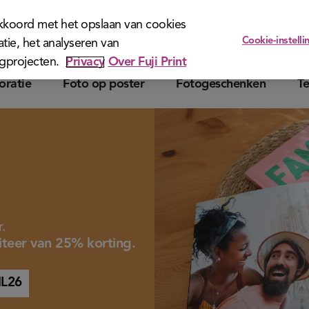
akkoord met het opslaan van cookies
Cookie-instelli
tie, het analyseren van
Klantenservice
Download bestelsoftw
ngprojecten.
Privacy
Over Fuji Print
ratie
Foto op poster
Fotogeschenken
Te
.
iteer van 25% korting.
L26